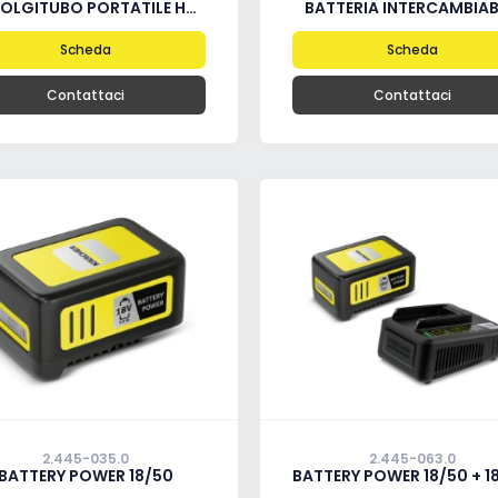
UBO PORTATILE HR 7.315 CON CASSETTO PORTAOGGETTI.
BATTERIA INTERCAMBIAB
Scheda
Scheda
Contattaci
Contattaci
2.445-035.0
2.445-063.0
BATTERY POWER 18/50
BATTERY POWER 18/50 + 18 V FAST CHA