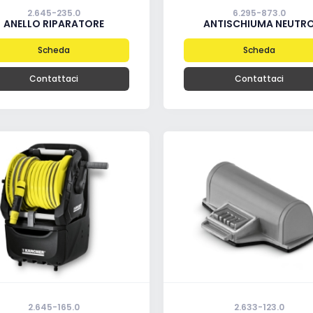
2.645-235.0
6.295-873.0
ANELLO RIPARATORE
ANTISCHIUMA NEUTR
Scheda
Scheda
Contattaci
Contattaci
2.645-165.0
2.633-123.0