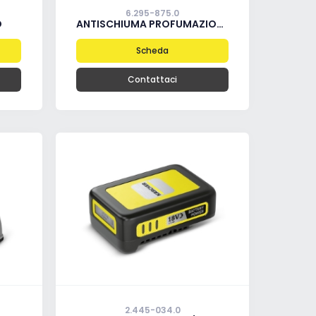
6.295-875.0
O
ANTISCHIUMA PROFUMAZIONE FRUTTATA
Scheda
Contattaci
2.445-034.0