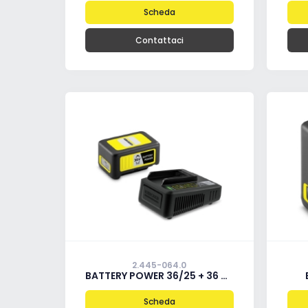
Scheda
Contattaci
2.445-064.0
BATTERY POWER 36/25 + 36 V FAST CHARGER
Scheda