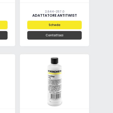
2.644-257.0
ADATTATORE ANTITWIST
Scheda
Contattaci