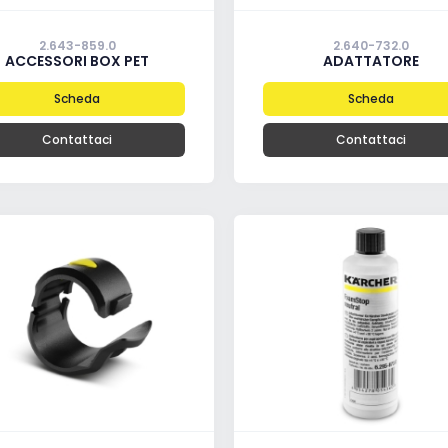
2.643-859.0
2.640-732.0
ACCESSORI BOX PET
ADATTATORE
Scheda
Scheda
Contattaci
Contattaci