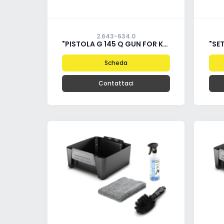
2.643-634.0
"PISTOLA G 145 Q GUN FOR K4 - K5 FULL CONTROL & POWER CONTROL"
"SET
Scheda
Contattaci