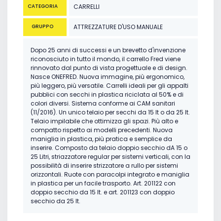
CATEGORIA
CARRELLI
GRUPPO
ATTREZZATURE D'USO MANUALE
Dopo 25 anni di successi e un brevetto d'invenzione
riconosciuto in tutto il mondo, il carrello Fred viene
rinnovato dal punto di vista progettuale e di design.
Nasce ONEFRED. Nuova immagine, più ergonomico,
più leggero, più versatile. Carrelli ideali per gli appalti
pubblici con secchi in plastica riciclata al 50% e di
colori diversi. Sistema conforme ai CAM sanitari
(11/2016). Un unico telaio per secchi da 15 lt o da 25 lt.
Telaio impilabile che ottimizza gli spazi. Più alto e
compatto rispetto ai modelli precedenti. Nuova
maniglia in plastica, più pratica e semplice da
inserire. Composto da telaio doppio secchio dA 15 o
25 Litri, striazzatore regular per sistemi verticali, con la
possibilità di inserire strizzatore a rullo per sistemi
orizzontali. Ruote con paracolpi integrato e maniglia
in plastica per un facile trasporto. Art. 201122 con
doppio secchio da 15 lt. e art. 201123 con doppio
secchio da 25 lt.