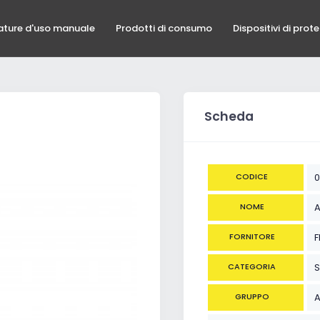
ature d'uso manuale
Prodotti di consumo
Dispositivi di prot
Scheda
CODICE
0
NOME
A
FORNITORE
F
CATEGORIA
S
GRUPPO
A