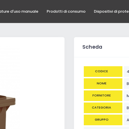
ature d'uso manuale
Prodotti di consumo
Dispositivi di prot
Scheda
CODICE
4
NOME
B
FORNITORE
M
CATEGORIA
B
GRUPPO
A